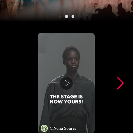
@
Nona Source